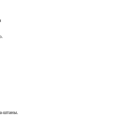
и
о.
ка-штаны.