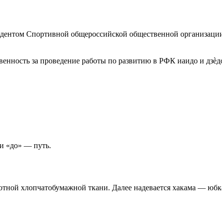
идентом Спортивной общероссийской общественной организаци
енность за проведение работы по развитию в РФК иаидо и дзѐд
и «до» — путь.
плотной хлопчатобумажной ткани. Далее надевается хакама — юб