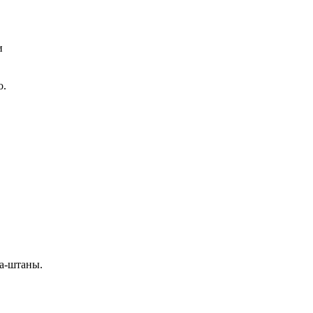
и
о.
ка-штаны.