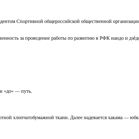
идентом Спортивной общероссийской общественной организаци
енность за проведение работы по развитию в РФК иаидо и дзѐд
и «до» — путь.
плотной хлопчатобумажной ткани. Далее надевается хакама — юб