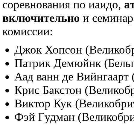
соревнования по иаидо,
а
включительно
и семинар.
комиссии:
Джок Хопсон (Великобр
Патрик Демюйнк (Бельги
Аад ванн де Вийнгаарт 
Крис Бакстон (Великобр
Виктор Кук (Великобрит
Фэй Гудман (Великобрит