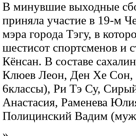
В минувшие выходные сбо
приняла участие в 19-м Ч
мэра города Тэгу, в котор
шестисот спортсменов и с
Кёнсан. В составе сахали
Клюев Леон, Ден Хе Сон,
6классы), Ри Тэ Су, Сиры
Анастасия, Раменева Юлия
Полицинский Вадим (мужч
»