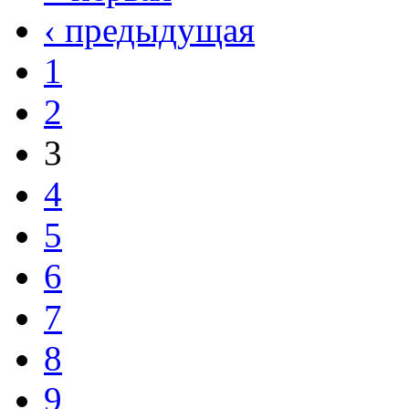
‹ предыдущая
1
2
3
4
5
6
7
8
9