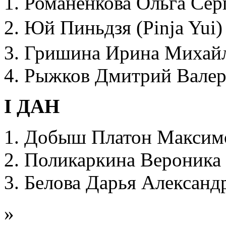
Романенкова Ольга Серг
Юй Пиньдзя (Pinja Yu
Гришина Ирина Михайл
Рыжков Дмитрий Валер
I ДАН
Добыш Платон Максимо
Поликаркина Вероника 
Белова Дарья Александ
»